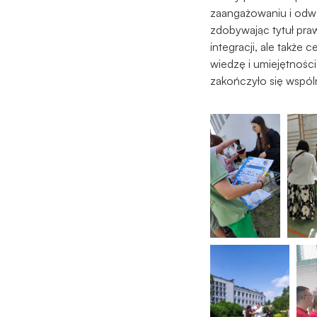
zaangażowaniu i odwad
zdobywając tytuł pra
integracji, ale takż
wiedzę i umiejętnośc
zakończyło się wspó