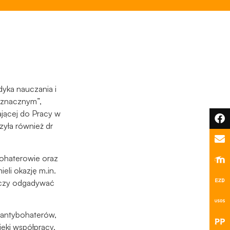
dyka nauczania i
 znacznym”,
jącej do Pracy w
zyła również dr
bohaterowie oraz
li okazję m.in.
eć czy odgadywać
 antybohaterów,
ęki współpracy,