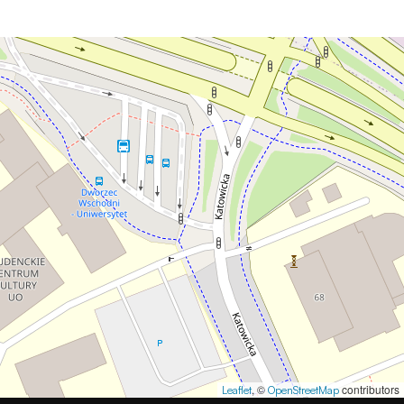
, ©
contributors
Leaflet
OpenStreetMap