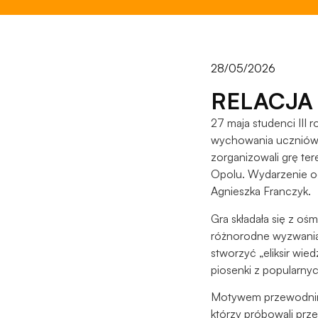
28/05/2026
RELACJA
27 maja studenci III
wychowania uczniów 
zorganizowali grę te
Opolu. Wydarzenie od
Agnieszka Franczyk.
Gra składała się z oś
różnorodne wyzwania 
stworzyć „eliksir wie
piosenki z popularnyc
Motywem przewodnim g
którzy próbowali prz