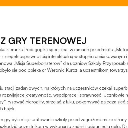
podczas
odwiedzania naszej
strony, zwiększasz
szansę na
zobaczenie
spersonalizowanych
 Z GRY TERENOWEJ
treści i ofert.
 roku kierunku Pedagogika specjalna, w ramach przedmiotu „Meto
z niepełnosprawnością intelektualną w stopniu umiarkowanym i
renową „Misja Superbohaterów” dla uczniów Szkoły Przysposabia
było się pod opieką dr Weroniki Kurcz, a uczestnikom towarzys
miu stacji zadaniowych, na których na uczestników czekali super
rozwijające kreatywność, współpracę i sprawność. Uczniowie mie
dzy”, rysować hieroglify, strzelać z łuku, pokonywać pajęczą si
h bajek.
ry była misja uratowania szkoły przed zagrożeniami ze strony
eszkodzić uczestnikom w wykonaniu zadań i osiągnięciu celu. Dzi