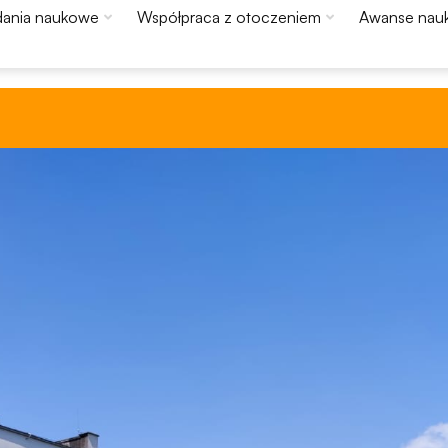
ania naukowe
Współpraca z otoczeniem
Awanse nau
Konieczne
Te pliki cookie
nie są
opcjonalne. Są
one potrzebne