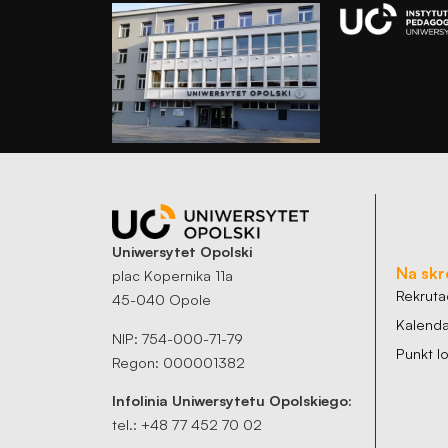
Uniwersytet Opolski
Na skr
plac Kopernika 11a
Rekruta
45-040 Opole
Kalenda
NIP: 754-000-71-79
Punkt 
Regon: 000001382
Infolinia Uniwersytetu Opolskiego:
tel.: +48 77 452 70 02