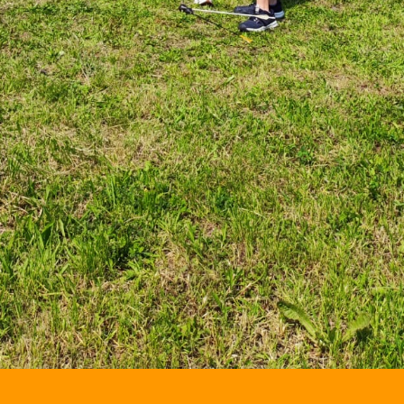
Aby nasza
strona
internetowa
działała jak
najlepiej
podczas
twojego
przejścia na nią.
Jeśli odrzucisz
te pliki cookie,
niektóre funkcje
znikną ze strony
internetowej.
Marketing
Udostępniając
swoje
zainteresowania i
zachowania