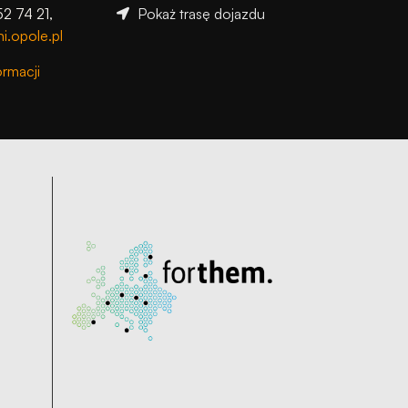
52 74 21,
Pokaż trasę dojazdu
i.opole.pl
ormacji