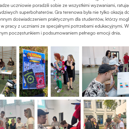
ze uczniowie poradzili sobie ze wszystkimi wyzwaniami, ratując
wdziwych superbohaterów. Gra terenowa była nie tylko okazją d
e cennym doświadczeniem praktycznym dla studentów, którzy mogl
i w pracy z uczniami ze specjalnymi potrzebami edukacyjnymi. 
lnym poczęstunkiem i podsumowaniem pełnego emocji dnia.