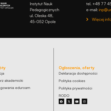
Instytut Nauk
tel. +48 77 4
Pedagogicznych
e-mail:
inp@un
ul. Oleska 48,
Więcej inf
45-052 Opole
óty
Ogłoszenia, oferty
cja
Deklaracja dostępności
rz akademicki
Polityka cookies
logowania eduroam
Polityka prywatności
RODO